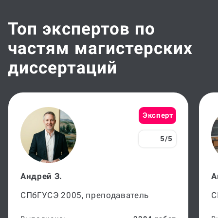
Топ экспертов по
частям магистерских
диссертаций
Эксперт
5/5
Андрей З.
А
СПбГУСЭ 2005, преподаватель
С
Выполнено:
3394 работ
В