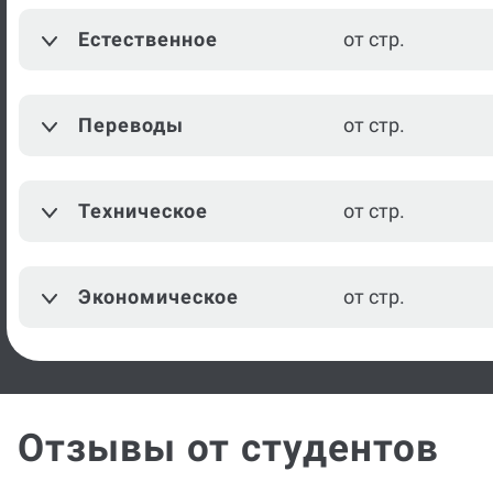
от стр.
истории
Естественное
от стр.
Дошкольная педагогика
от стр.
Переводы
от стр.
Логопедия
от стр.
Педагогика
от стр.
Техническое
от стр.
Политология
от стр.
Административное право
от стр.
Экономическое
от стр.
Гражданское право
от стр.
Посмотреть ещё
Отзывы от студентов