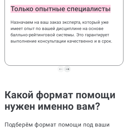
Только опытные специалисты
Назначаем на ваш заказ эксперта, который уже
имеет опыт по вашей дисциплине на основе
балльно-рейтинговой системы. Это гарантирует
выполнение консультации качественно и в срок.
Прав
Полная
улуч
Какой формат помощи
подготовка
Нужна т
нужен именно вам?
Поможем с отдельной
Рассчит
главой или частью: от
подгото
плана раздела до
рисунок
готового черновика и
напише
Подберём формат помощи под ваши
оформления по
интерпр